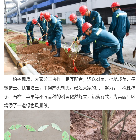
植树现场，大家分工协作、相互配合，运送树苗、挖坑栽苗、挥
锹铲土、扶苗培土，干得热火朝天。经过大家的共同努力，一株株柿
子、石榴、苹果等不同品种的树苗傲然屹立，错落有致，为美丽厂区
增添了一道绿色风景线。